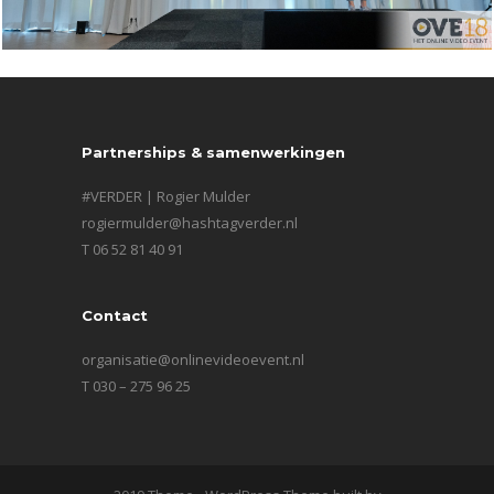
Partnerships & samenwerkingen
#VERDER | Rogier Mulder
rogiermulder@hashtagverder.nl
T 06 52 81 40 91
Contact
organisatie@onlinevideoevent.nl
T 030 – 275 96 25